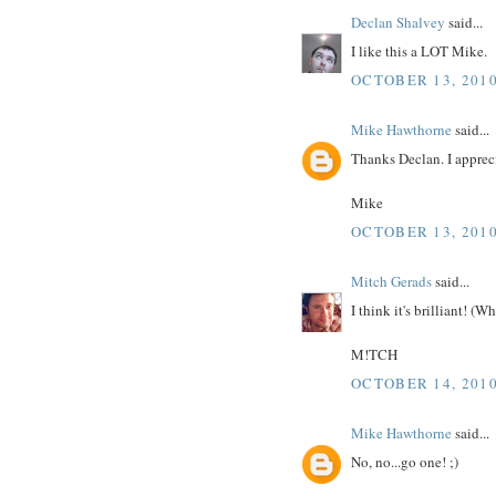
Declan Shalvey
said...
I like this a LOT Mike.
OCTOBER 13, 2010
Mike Hawthorne
said...
Thanks Declan. I apprecia
Mike
OCTOBER 13, 2010
Mitch Gerads
said...
I think it's brilliant! (
M!TCH
OCTOBER 14, 2010
Mike Hawthorne
said...
No, no...go one! ;)