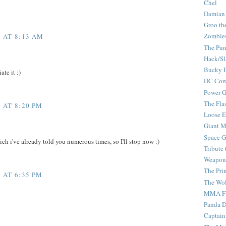
Chel
Damian
Groo th
Zombie
 AT 8:13 AM
The Pun
Hack/Sl
Bucky 
te it :)
DC Com
Power G
The Fla
 AT 8:20 PM
Loose 
Giant M
Space G
Which i've already told you numerous times, so I'll stop now :)
Tribute
Weapon
The Pri
 AT 6:35 PM
The Wo
MMA Fi
Panda 
Captain