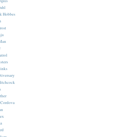
quis
ahl
& Hobbes
n
rost
ja
 Man
r
trol
sters
Binks
tiversary
Hitchcock
s
ther
 Cordova
an
Hex
ma
ard
lism