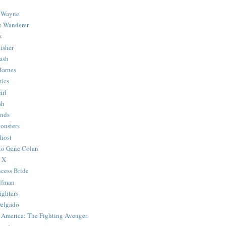
 Wayne
e Wanderer
s
isher
ash
Barnes
ics
irl
sh
Ends
onsters
host
 to Gene Colan
 X
ncess Bride
lfman
ghters
Delgado
 America: The Fighting Avenger