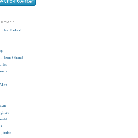
THEMES
to Joe Kubert
.
ug
to Jean Giraud
urfer
unner
 Man
man
ighter
redd
s
ojimbo