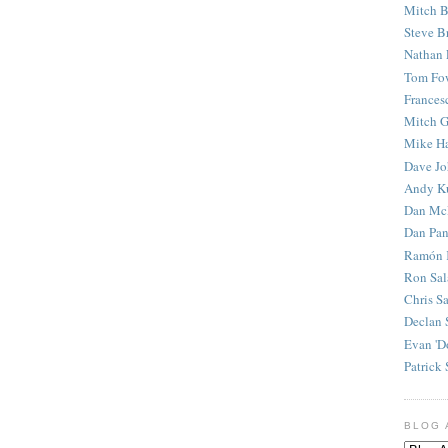
Mitch B
Steve B
Nathan 
Tom Fo
Frances
Mitch G
Mike H
Dave J
Andy K
Dan Mc
Dan Pan
Ramón 
Ron Sal
Chris S
Declan 
Evan 'D
Patrick 
BLOG 