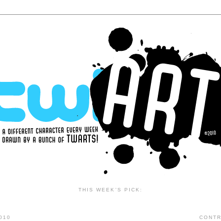
THIS WEEK'S PICK:
010
CONTR