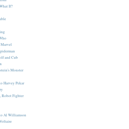
What If?
able
ing
 Who
 Marvel
 Spiderman
lf and Cub
n
stein's Monster
 to Harvey Pekar
ry
 Robot Fighter
 to Al Williamson
Voltaire