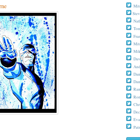
rne
Mit
Stev
Nat
Tom
Fra
Mit
Mik
Dav
And
Dan
Dan
Ram
Ron
Chr
Dec
Eva
Patr