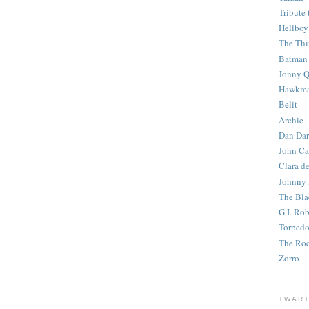
Tribute 
Hellboy
The Th
Batman
Jonny Q
Hawkm
Belit
Archie
Dan Dar
John Ca
Clara d
Johnny
The Bla
G.I. Ro
Torped
The Roc
Zorro
TWART