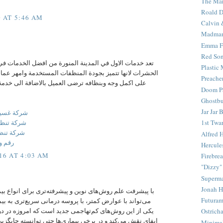
The Mar
Roald D
 AT 5:46 AM
Calvin 
Madma
Emma F
Red Son
تعد خدمات الاول في المدينة المنورة من افضل الخدمات ف
Plastic
الحشرات لانها تتميز بجودة المنظفات المستخدمة وامهر عماله
Preache
على اكمل وجه وبنظافه ترضى العميل بالاضافة الى خد
Doom Pa
Ghostbu
Jar Jar 
شركة غسيل
شركة تنظي
1st Twar
شركة تنظي
Alfred 
رقم وا
Hercule
16 AT 4:03 AM
Firebrea
"Dizzy"
Superm
Jonah 
با پیشرفت علم روش‌های نوین و پیشرفته‌تری برای انواع ب
Futura
می‌تواند با عوارض کمتر، با پروسه درمانی سریع‌تری به بیم
یکی از این روش‌های کم‌تهاجمی جدید است که امروزه در درم
Ostrich
ایفای نقش می‌کند و در برخی بیماری‌ها حتی توانسته جایگز
Minima