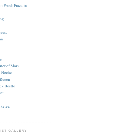
to Frank Frazetta
ing
uest
an
e
rter of Mars
e Noche
 Recon
ck Beetle
bot
o
keteer
IST GALLERY