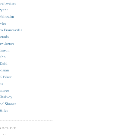
reitweiser
ryant
Fairbairn
wler
co Francavilla
erads
awthorne
ohnson
uhn
Daid
osian
K Pérez
as
amnee
Shalvey
oc' Shaner
Stiles
ARCHIVE