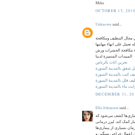
Mike
OCTOBER 15, 2010
Unknown
said...
ي مجال التنظيف ومكافحة
 تعمل على انهاء مهامها
مة مكافحة الحشرات ورش
المبيدات المتميزة لدينا
تخزين اثاث بالرياض
 شقق بالمدينة المنورة
ف كنب بالمدينة المنورة
ف فلل بالمدينة المنورة
يت ماء بالمدينة المنورة
DECEMBER 31, 20
Ella Johanson
said...
یماری‌ها کشف می‌شود که
ار کمک کند. لیزر درمانی
ان بسیاری از بیماری‌ها
ین اعمال جراحی سنگین و