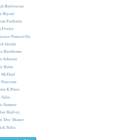
ch Breitweiser
e Bryant
han Fairbairn
 Fowler
ncesco Francavilla
ch Gerads
e Hawthorne
e Johnson
y Kuhn
 McDaid
 Panosian
ón K Pérez
 Salas
is Samnee
lan Shalvey
n 'Doc' Shaner
ick Stiles