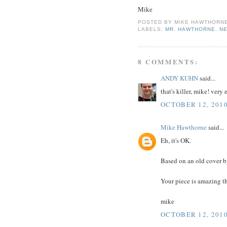
Mike
POSTED BY
MIKE HAWTHORN
LABELS:
MR. HAWTHORNE
,
N
8 COMMENTS:
ANDY KUHN
said...
that's killer, mike! very 
OCTOBER 12, 2010
Mike Hawthorne
said...
Eh, it's OK.
Based on an old cover b
Your piece is amazing th
mike
OCTOBER 12, 2010